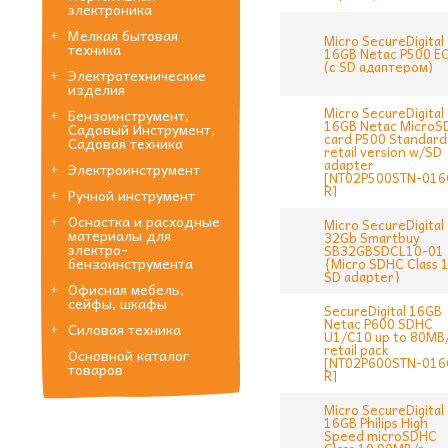
электроника
Мелкая бытовая
Micro SecureDigital
техника
16GB Netac P500 E
(с SD адаптером)
Электротехнические
изделия
Micro SecureDigital
Бензоинструмент,
16GB Netac MicroS
Садовый Инструмент,
card P500 Standard
Садовая техника
retail version w/SD
adapter
Электроинструмент
[NT02P500STN-016
R]
Ручной инструмент
Оснастка и расходные
Micro SecureDigital
материалы для
32Gb Smartbuy
электро-
SB32GBSDCL10-01
бензоинструмента
{Micro SDHC Class 1
SD adapter}
Офисная мебель,
сейфы, шкафы
SecureDigital 16GB
Netac P600 SDHC
Силовая техника
U1/C10 up to 80MB/
retail pack
Основной каталог
[NT02P600STN-016
товаров
R]
Micro SecureDigital
16GB Philips High
Speed microSDHC