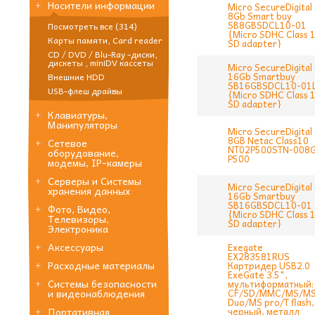
Носители информации
Micro SecureDigital
8Gb Smart buy
SB8GBSDCL10-01
Посмотреть все (314)
{Micro SDHC Class 1
Карты памяти, Card reader
SD adapter}
CD / DVD / Blu-Ray -диски,
дискеты , miniDV кассеты
Micro SecureDigital
16Gb Smartbuy
Внешние HDD
SB16GBSDCL10-01
USB-флеш драйвы
{Micro SDHC Class 1
SD adapter}
Клавиатуры,
Манипуляторы
Micro SecureDigital
8GB Netac Class10
Сетевое
NT02P500STN-008
оборудование,
P500
модемы, IP-камеры
Серверы и Системы
Micro SecureDigital
хранения данных
16Gb Smartbuy
SB16GBSDCL10-01
Фото, Видео,
{Micro SDHC Class 1
Телевизоры,
SD adapter}
Электроника
Аксессуары
Exegate
EX283581RUS
Расходные материалы
Картридер USB2.0
ExeGate 3.5",
Системы безопасности
мультиформатный:
CF/SD/MMC/MS/M
и видеонаблюдения
Duo/MS pro/T flash,
черный, металл
Портативная