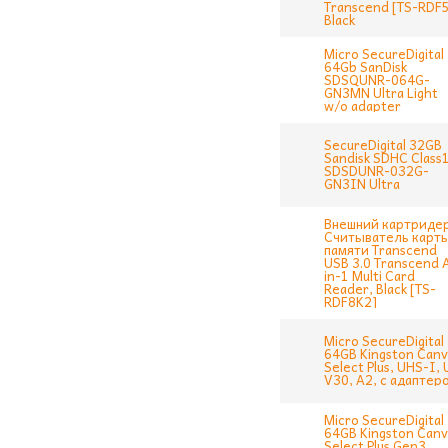
Transcend [TS-RDF
Black
Micro SecureDigital
64Gb SanDisk
SDSQUNR-064G-
GN3MN Ultra Light
w/o adapter
SecureDigital 32GB
Sandisk SDHC Class
SDSDUNR-032G-
GN3IN Ultra
Внешний картриде
Считыватель карт
памяти Transcend
USB 3.0 Transcend A
in-1 Multi Card
Reader, Black [TS-
RDF8K2]
Micro SecureDigital
64GB Kingston Canv
Select Plus, UHS-I, 
V30, A2, с адаптер
Micro SecureDigital
64GB Kingston Canv
Select Plus Gen3