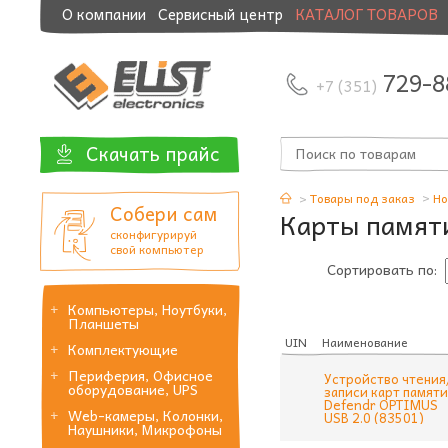
О компании
Сервисный центр
КАТАЛОГ ТОВАРОВ
Модернизация и манибэк
729-8
+7 (351)
Скачать прайс
Товары под заказ
Но
Собери сам
Карты памяти
сконфигурируй
свой компьютер
Сортировать по:
Компьютеры, Ноутбуки,
Планшеты
UIN
Наименование
Комплектующие
Периферия, Офисное
Устройство чтения
оборудование, UPS
записи карт памяти
Defendr OPTIMUS
Web-камеры, Колонки,
USB 2.0 (83501)
Наушники, Микрофоны