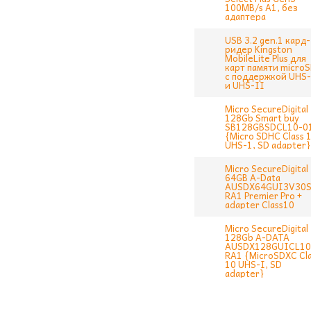
100MB/s A1, без
адаптера
USB 3.2 gen.1 кард-
ридер Kingston
MobileLite Plus для
карт памяти micro
с поддержкой UHS-
и UHS-II
Micro SecureDigital
128Gb Smart buy
SB128GBSDCL10-0
{Micro SDHC Class 1
UHS-1, SD adapter}
Micro SecureDigital
64GB A-Data
AUSDX64GUI3V30S
RA1 Premier Pro +
adapter Class10
Micro SecureDigital
128Gb A-DATA
AUSDX128GUICL10
RA1 {MicroSDXC Cl
10 UHS-I, SD
adapter}