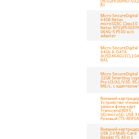
[NT02P500PRO-032
R]
Micro SecureDigital
64GB Netac
microSDXC Class10
Netac NT02P500ST
064G-S P500 w/o
adapter
Micro SecureDigital
64Gb A-DATA
AUSDX64GUICL10A
RA1
Micro SecureDigital
32GB Smartbuy сер
Pro U3/A1/V30, 95
МБ/с, с адаптером 
Внешний картриде
Устройство чтения
записи флеш карт
Transcend RDF5,
SD/microSD, USB 3.
Розовый [TS-RDF5R
Внешний картриде
USB 3.0 Multi-Card
Reader F5 All in 1