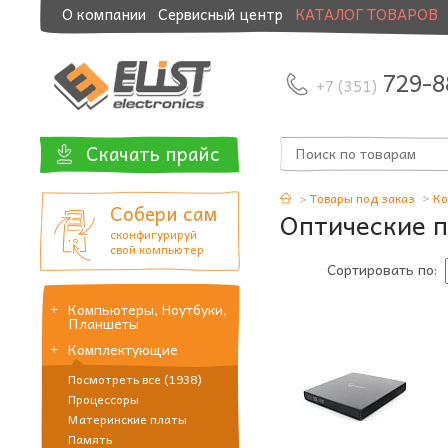
О компании
Сервисный центр
КАТАЛОГ ТОВАРОВ
Модернизация и манибэк
729-8
+7 (351)
Скачать прайс
Товары под заказ
Ко
Собери сам
Оптические 
сконфигурируй
свой компьютер
Сортировать по:
Компьютеры, Ноутбуки,
Планшеты
Комплектующие
Посмотреть все (1938)
Процессоры
Материнские платы
Память