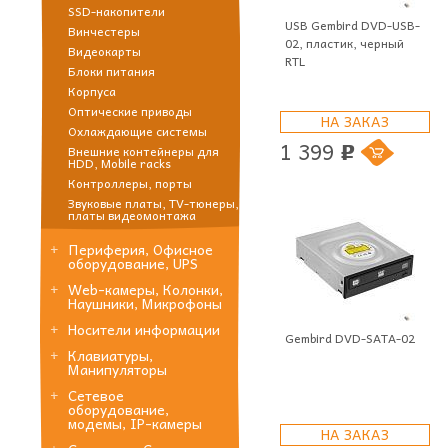
SSD-накопители
USB Gembird DVD-USB-
Винчестеры
02, пластик, черный
Видеокарты
RTL
Блоки питания
Корпуса
Оптические приводы
НА ЗАКАЗ
Охлаждающие системы
1 399
Внешние контейнеры для
p
HDD, Mobile racks
Контроллеры, порты
Звуковые платы, TV-тюнеры,
платы видеомонтажа
Периферия, Офисное
оборудование, UPS
Web-камеры, Колонки,
Наушники, Микрофоны
Носители информации
Gembird DVD-SATA-02
Клавиатуры,
Манипуляторы
Сетевое
оборудование,
модемы, IP-камеры
НА ЗАКАЗ