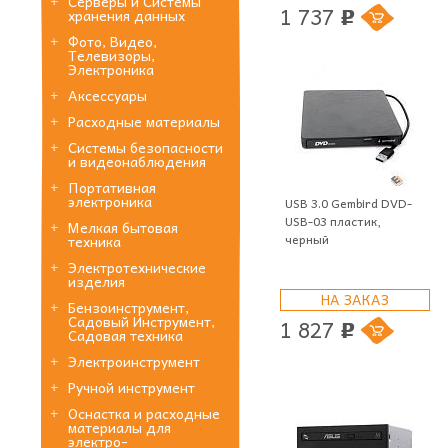
Серверы и Системы
1 737
хранения данных
p
Фото, Видео,
Телевизоры,
Электроника
Аксессуары
Расходные материалы
Системы безопасности
и видеонаблюдения
Портативная
электроника
USB 3.0 Gembird DVD-
USB-03 пластик,
Мелкая бытовая
черный
техника
Электротехнические
изделия
НА ЗАКАЗ
Бензоинструмент,
Садовый Инструмент,
1 827
p
Садовая техника
Электроинструмент
Ручной инструмент
Оснастка и расходные
материалы для
электро-