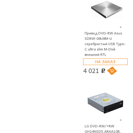
Привод DVD-RW Asus
SDRW-08U8M-U
серебристый USB Type-
C ultra slim M-Disk
внешний RTL
НА ЗАКАЗ
4 021
p
LG DVD-RW/+RW
GH24NSD5.ARAA10B,