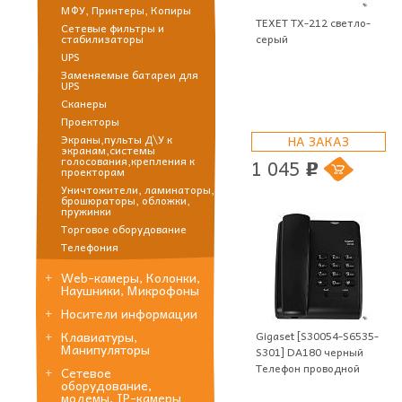
МФУ, Принтеры, Копиры
TEXET ТХ-212 светло-
Сетевые фильтры и
серый
стабилизаторы
UPS
Заменяемые батареи для
UPS
Сканеры
Проекторы
Экраны,пульты Д\У к
НА ЗАКАЗ
экранам,системы
голосования,крепления к
1 045
p
проекторам
Уничтожители, ламинаторы,
брошюраторы, обложки,
пружинки
Торговое оборудование
Телефония
Web-камеры, Колонки,
Наушники, Микрофоны
Носители информации
Gigaset [S30054-S6535-
Клавиатуры,
Манипуляторы
S301] DA180 черный
Телефон проводной
Сетевое
оборудование,
модемы, IP-камеры