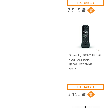
НА ЗАКАЗ
7 515
p
Gigaset [S30852-H2876-
R101] AS690HX
Дополнительная
трубка
НА ЗАКАЗ
8 153
p