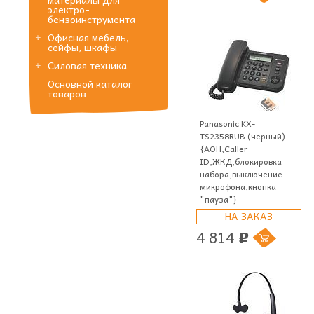
электро-
бензоинструмента
Офисная мебель,
сейфы, шкафы
Силовая техника
Основной каталог
товаров
Panasonic KX-
TS2358RUB (черный)
{АОН,Caller
ID,ЖКД,блокировка
набора,выключение
микрофона,кнопка
"пауза"}
НА ЗАКАЗ
4 814
p