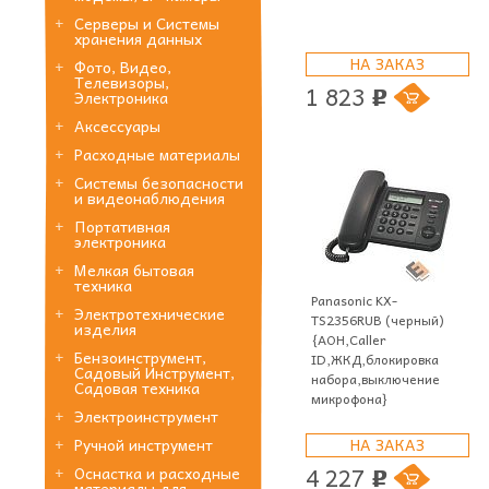
Серверы и Системы
хранения данных
НА ЗАКАЗ
Фото, Видео,
Телевизоры,
1 823
Электроника
p
Аксессуары
Расходные материалы
Системы безопасности
и видеонаблюдения
Портативная
электроника
Мелкая бытовая
техника
Panasonic KX-
Электротехнические
TS2356RUB (черный)
изделия
{АОН,Caller
Бензоинструмент,
ID,ЖКД,блокировка
Садовый Инструмент,
набора,выключение
Садовая техника
микрофона}
Электроинструмент
НА ЗАКАЗ
Ручной инструмент
4 227
Оснастка и расходные
p
материалы для