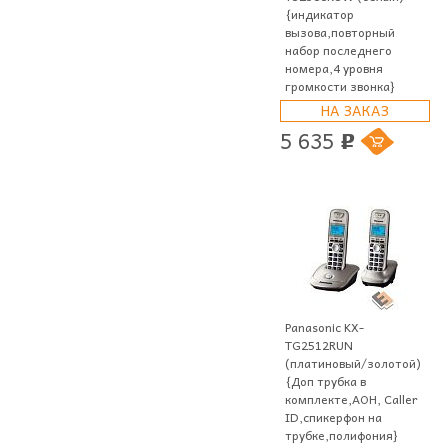
{индикатор
вызова,повторный
набор последнего
номера,4 уровня
громкости звонка}
НА ЗАКАЗ
5 635
p
Panasonic KX-
TG2512RUN
(платиновый/золотой)
{Доп трубка в
комплекте,АОН, Caller
ID,спикерфон на
трубке,полифония}