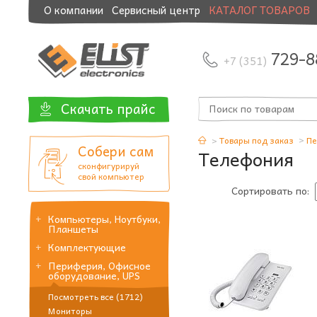
О компании
Сервисный центр
КАТАЛОГ ТОВАРОВ
Модернизация и манибэк
729-8
+7 (351)
Скачать прайс
Товары под заказ
Пе
Собери сам
Телефония
сконфигурируй
свой компьютер
Сортировать по:
Компьютеры, Ноутбуки,
Планшеты
Комплектующие
Периферия, Офисное
оборудование, UPS
Посмотреть все (1712)
Мониторы