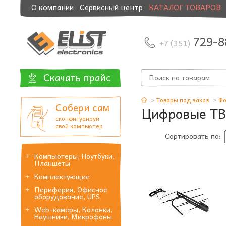
О компании
Сервисный центр
КАТАЛОГ ТОВАРОВ
Модернизация и манибэк
729-8
+7 (351)
Скачать прайс
Товары под заказ
Фо
Собери сам
Цифровые ТВ
сконфигурируй
свой компьютер
Сортировать по:
Компьютеры, Ноутбуки,
Планшеты
Комплектующие
Периферия, Офисное
оборудование, UPS
Web-камеры, Колонки,
Наушники, Микрофоны