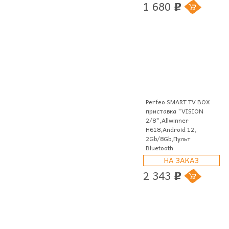
1 680
p
Perfeo SMART TV BOX
приставка "VISION
2/8",Allwinner
H618,Android 12,
2Gb/8Gb,Пульт
Bluetooth
НА ЗАКАЗ
2 343
p