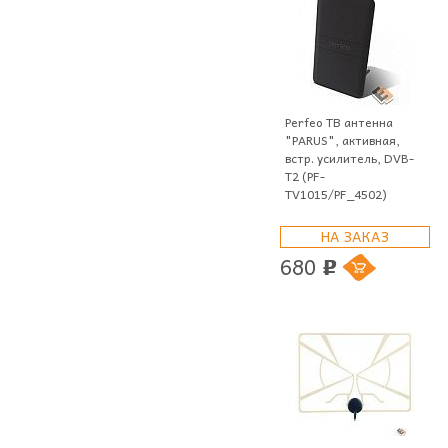
Perfeo ТВ антенна
"PARUS", активная,
встр. усилитель, DVB-
T2 (PF-
TV1015/PF_4502)
НА ЗАКАЗ
680
p