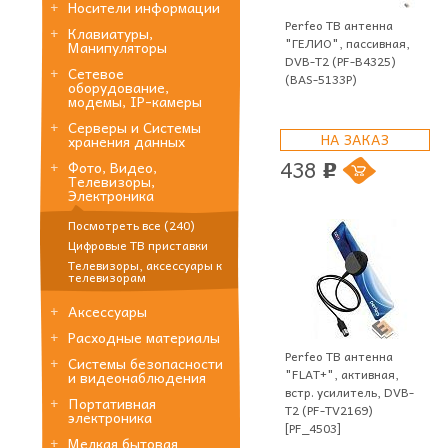
Носители информации
Perfeo ТВ антенна
Клавиатуры,
"ГЕЛИО", пассивная,
Манипуляторы
DVB-T2 (PF-B4325)
Сетевое
(BAS-5133P)
оборудование,
модемы, IP-камеры
Серверы и Системы
НА ЗАКАЗ
хранения данных
438
Фото, Видео,
p
Телевизоры,
Электроника
Посмотреть все (240)
Цифровые ТВ приставки
Телевизоры, аксессуары к
телевизорам
Аксессуары
Расходные материалы
Perfeo ТВ антенна
Системы безопасности
"FLAT+", активная,
и видеонаблюдения
встр. усилитель, DVB-
Портативная
T2 (PF-TV2169)
электроника
[PF_4503]
Мелкая бытовая