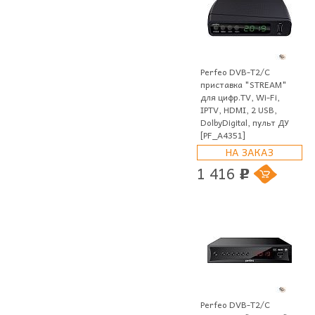
Perfeo DVB-T2/C
приставка "STREAM"
для цифр.TV, Wi-Fi,
IPTV, HDMI, 2 USB,
DolbyDigital, пульт ДУ
[PF_A4351]
НА ЗАКАЗ
1 416
p
Perfeo DVB-T2/C