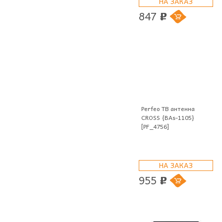
НА ЗАКАЗ
847
p
Perfeo ТВ антенна
CROSS {BAs-1105}
[PF_4756]
НА ЗАКАЗ
955
p