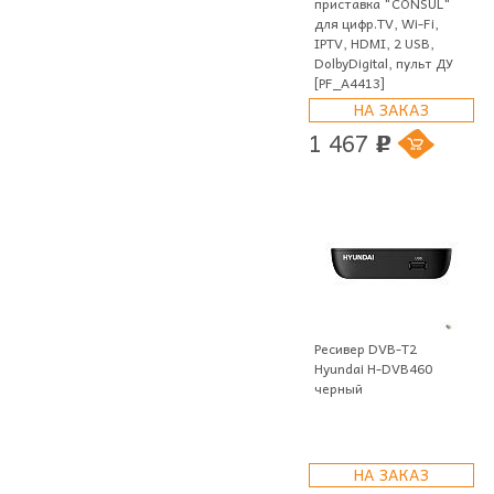
приставка "CONSUL"
для цифр.TV, Wi-Fi,
IPTV, HDMI, 2 USB,
DolbyDigital, пульт ДУ
[PF_A4413]
НА ЗАКАЗ
1 467
p
Ресивер DVB-T2
Hyundai H-DVB460
черный
НА ЗАКАЗ