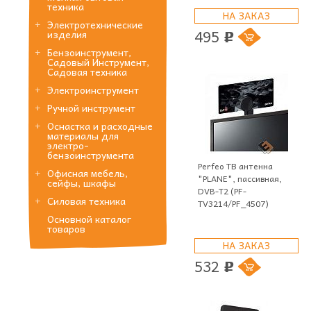
техника
НА ЗАКАЗ
Электротехнические
495
изделия
p
Бензоинструмент,
Садовый Инструмент,
Садовая техника
Электроинструмент
Ручной инструмент
Оснастка и расходные
материалы для
электро-
бензоинструмента
Perfeo ТВ антенна
Офисная мебель,
"PLANE", пассивная,
сейфы, шкафы
DVB-T2 (PF-
Силовая техника
TV3214/PF_4507)
Основной каталог
товаров
НА ЗАКАЗ
532
p