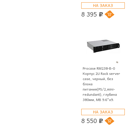
НА ЗАКАЗ
8 395
p
Procase RM238-B-0
Корпус 2U Rack server
case, черный, без
блока
питания(PS/2,mini-
redundant), глубина
380мм, MB 9.6"x9.
НА ЗАКАЗ
8 550
p