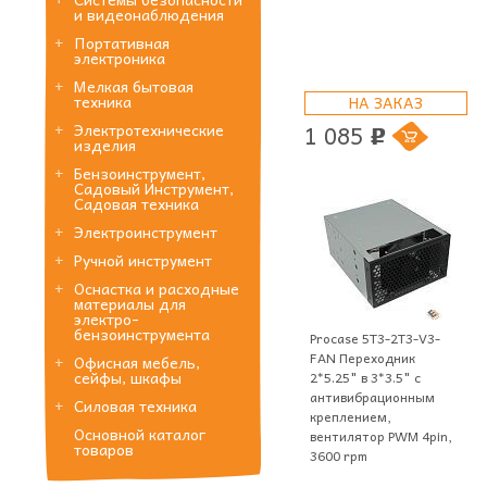
и видеонаблюдения
Портативная
электроника
Мелкая бытовая
техника
НА ЗАКАЗ
1 085
Электротехнические
p
изделия
Бензоинструмент,
Садовый Инструмент,
Садовая техника
Электроинструмент
Ручной инструмент
Оснастка и расходные
материалы для
электро-
бензоинструмента
Procase 5T3-2T3-V3-
FAN Переходник
Офисная мебель,
сейфы, шкафы
2*5.25" в 3*3.5" с
антивибрационным
Силовая техника
креплением,
Основной каталог
вентилятор PWM 4pin,
товаров
3600 rpm