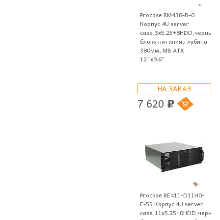
Procase RM438-B-0
Корпус 4U server
case,3x5.25+8HDD,черный,
блока питания,глубина
380мм, MB ATX
12"x9.6"
НА ЗАКАЗ
7 620
p
Procase RE411-D11H0-
E-55 Корпус 4U server
case,11x5.25+0HDD,черный