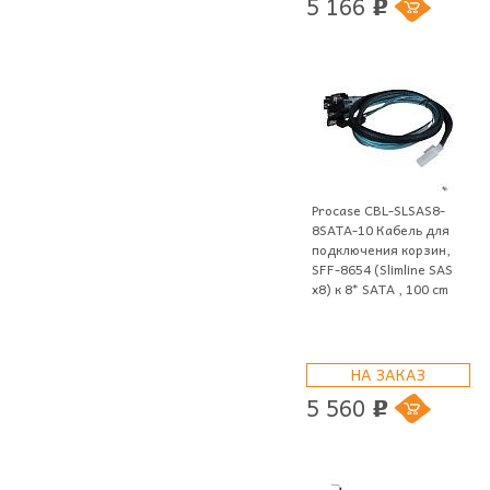
5 166
p
Procase CBL-SLSAS8-
8SATA-10 Кабель для
подключения корзин,
SFF-8654 (Slimline SAS
x8) к 8* SATA , 100 cm
НА ЗАКАЗ
5 560
p