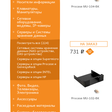
Носители информации
Procase MU-104-BK
Клавиатуры,
Манипуляторы
Сетевое
оборудование,
модемы, IP-камеры
Серверы и Системы
хранения данных
Посмотреть все (224)
НА ЗАКАЗ
Сетевые системы хранения
731
данных (NAS-устройства,
p
DAS-устройства)
Серверы и опции Supermicro
Серверы и опции Procase и
GenesysRack
Серверы и опции INTEL
Серверы и опции HP
Фото, Видео,
Телевизоры,
Электроника
Procase MU-102-BK
Аксессуары
Расходные материалы
Системы безопасности