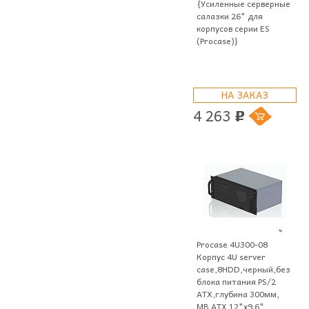
{Усиленные серверные
салазки 26" для
корпусов серии ES
(Procase)}
НА ЗАКАЗ
4 263
p
Procase 4U300-08
Корпус 4U server
case,8HDD,черный,без
блока питания PS/2
ATX,глубина 300мм,
MB ATX 12"x9.6"