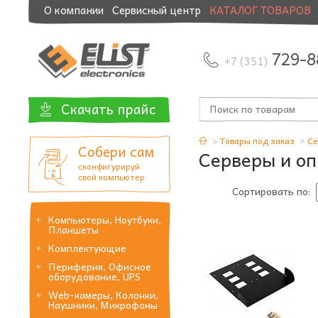
О компании
Сервисный центр
КАТАЛОГ ТОВАРОВ
Модернизация и манибэк
729-8
+7 (351)
Скачать прайс
Товары под заказ
Се
Собери сам
Серверы и оп
сконфигурируй
свой компьютер
Сортировать по:
Компьютеры, Ноутбуки,
Планшеты
Комплектующие
Периферия, Офисное
оборудование, UPS
Web-камеры, Колонки,
Наушники, Микрофоны