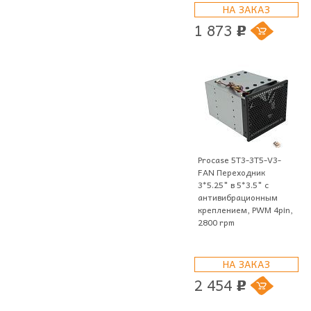
НА ЗАКАЗ
1 873
p
Procase 5T3-3T5-V3-
FAN Переходник
3*5.25" в 5*3.5" с
антивибрационным
креплением, PWM 4pin,
2800 rpm
НА ЗАКАЗ
2 454
p