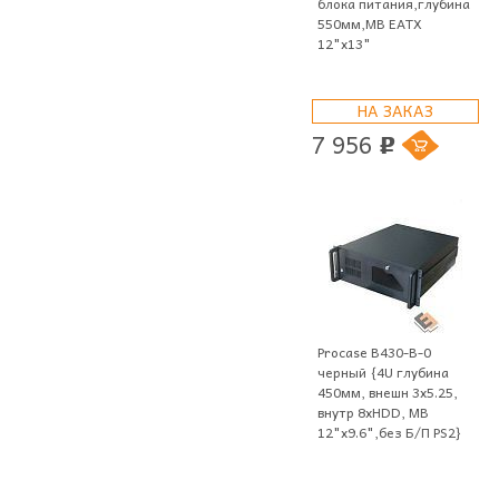
блока питания,глубина
550мм,MB EATX
12"x13"
НА ЗАКАЗ
7 956
p
Procase B430-B-0
черный {4U глубина
450мм, внешн 3x5.25,
внутр 8xHDD, MB
12"x9.6",без Б/П PS2}