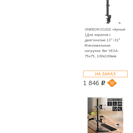
ONKRON D101E чёрный
{Для экранов с
диагональю 13"-32"
Максимальная
нагрузка: 8кг VESA:
75x75, 100х100мм
НА ЗАКАЗ
1 846
p