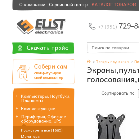
О компании
Сервисный центр
КАТАЛОГ ТОВАРОВ
Модернизация и манибэк
729-8
+7 (351)
Скачать прайс
Товары под заказ
Пе
Собери сам
Экраны,пуль
сконфигурируй
голосования,
свой компьютер
Сортировать по:
Компьютеры, Ноутбуки,
Планшеты
Комплектующие
Периферия, Офисное
оборудование, UPS
Посмотреть все (1689)
Мониторы