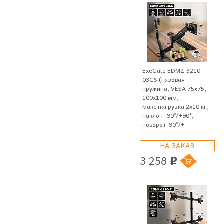
ExeGate EDM2-3210-
03GS (газовая
пружина, VESA 75x75,
100x100 мм,
макс.нагрузка 2х10 кг,
наклон -90°/+90°,
поворот-90°/+
НА ЗАКАЗ
3 258
p