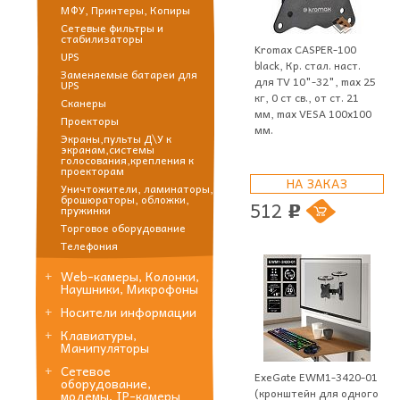
МФУ, Принтеры, Копиры
Сетевые фильтры и
стабилизаторы
Kromax CASPER-100
UPS
black, Кр. стал. наст.
Заменяемые батареи для
для TV 10"-32", max 25
UPS
кг, 0 ст св., от ст. 21
Сканеры
мм, max VESA 100x100
Проекторы
мм.
Экраны,пульты Д\У к
экранам,системы
голосования,крепления к
проекторам
НА ЗАКАЗ
Уничтожители, ламинаторы,
брошюраторы, обложки,
512
пружинки
p
Торговое оборудование
Телефония
Web-камеры, Колонки,
Наушники, Микрофоны
Носители информации
Клавиатуры,
Манипуляторы
Сетевое
ExeGate EWM1-3420-01
оборудование,
(кронштейн для одного
модемы, IP-камеры