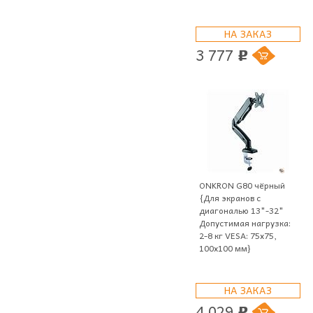
НА ЗАКАЗ
3 777
p
ONKRON G80 чёрный
{Для экранов с
диагональю 13"-32"
Допустимая нагрузка:
2-8 кг VESA: 75x75,
100x100 мм}
НА ЗАКАЗ
4 029
p