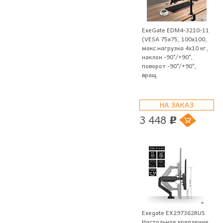
ExeGate EDM4-3210-11
(VESA 75x75, 100x100,
макс.нагрузка 4х10 кг,
наклон -90°/+90°,
поворот -90°/+90°,
вращ
НА ЗАКАЗ
3 448
p
Exegate EX297362RUS
Настольное крепление