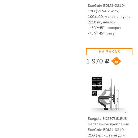
ExeGate EDM2-3210-
12D (VESA 75x75,
100x100, макс.нагрузка
2х10 кг, наклон
-45°/+45°, поворот
-45°/+45°, регу
НА ЗАКАЗ
1 970
p
Exegate EX297361RUS
Настольное крепление
ExeGate EDM1-3210-
21G (кронштейн для