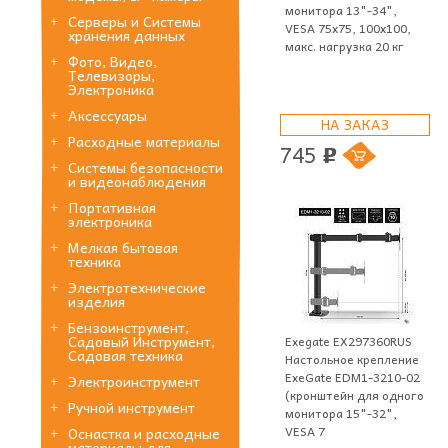
монитора 13"-34",
Серверы и Системы
VESA 75x75, 100x100,
хранения данных
макс. нагрузка 20 кг
Фото, Видео,
Телевизоры,
Электроника
Аксессуары
НА ЗАКАЗ
Расходные материалы
745
p
Системы безопасности
и видеонаблюдения
Портативная
электроника
Мелкая бытовая
техника
Электротехнические
изделия
Бензоинструмент,
Садовый Инструмент,
Exegate EX297360RUS
Садовая техника
Настольное крепление
ExeGate EDM1-3210-02
Электроинструмент
(кронштейн для одного
Ручной инструмент
монитора 15"-32",
VESA 7
Оснастка и расходные
материалы для