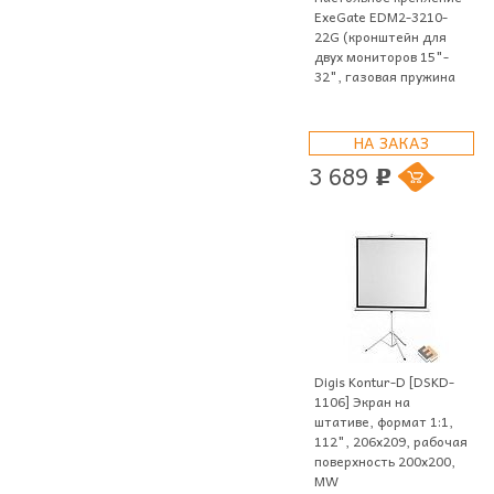
ExeGate EDM2-3210-
22G (кронштейн для
двух мониторов 15"-
32", газовая пружина
НА ЗАКАЗ
3 689
p
Digis Kontur-D [DSKD-
1106] Экран на
штативе, формат 1:1,
112", 206x209, рабочая
поверхность 200x200,
MW