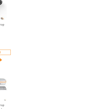
атор
З
атор