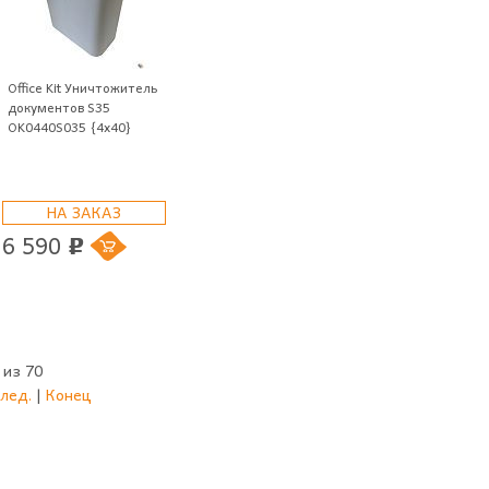
Office Kit Уничтожитель
документов S35
OK0440S035 {4x40}
НА ЗАКАЗ
6 590
p
 из 70
лед.
|
Конец