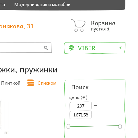
та
Модернизация и манибэк
Корзина
онакова, 31
пустая :(
VIBER
жки, пружинки
Плиткой
Списком
Поиск
цена (
)
a
—