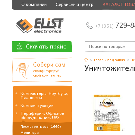
О компании
Сервисный центр
КАТАЛОГ ТОВ
729-8
+7 (351)
Скачать прайс
Товары под заказ
Пе
Собери сам
Уничтожител
сконфигурируй
свой компьютер
Компьютеры, Ноутбуки,
Планшеты
Комплектующие
Периферия, Офисное
оборудование, UPS
Посмотреть все (1660)
Мониторы