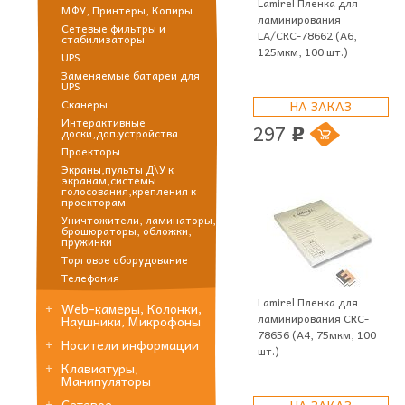
Lamirel Пленка для
МФУ, Принтеры, Копиры
ламинирования
Сетевые фильтры и
LA/CRC-78662 (А6,
стабилизаторы
125мкм, 100 шт.)
UPS
Заменяемые батареи для
UPS
Сканеры
НА ЗАКАЗ
Интерактивные
297
доски,доп.устройства
p
Проекторы
Экраны,пульты Д\У к
экранам,системы
голосования,крепления к
проекторам
Уничтожители, ламинаторы,
брошюраторы, обложки,
пружинки
Торговое оборудование
Телефония
Lamirel Пленка для
Web-камеры, Колонки,
ламинирования CRC-
Наушники, Микрофоны
78656 (А4, 75мкм, 100
Носители информации
шт.)
Клавиатуры,
Манипуляторы
Сетевое
НА ЗАКАЗ