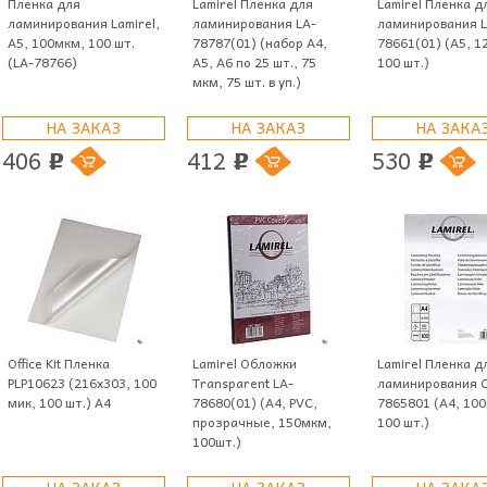
Пленка для
Lamirel Пленка для
Lamirel Пленка д
ламинирования Lamirel,
ламинирования LA-
ламинирования L
А5, 100мкм, 100 шт.
78787(01) (набор А4,
78661(01) (А5, 1
(LA-78766)
A5, A6 по 25 шт., 75
100 шт.)
мкм, 75 шт. в уп.)
НА ЗАКАЗ
НА ЗАКАЗ
НА ЗАКА
406
412
530
p
p
p
Office Kit Пленка
Lamirel Обложки
Lamirel Пленка д
PLP10623 (216х303, 100
Transparent LA-
ламинирования 
мик, 100 шт.) А4
78680(01) (A4, PVC,
7865801 (А4, 10
прозрачные, 150мкм,
100 шт.)
100шт.)
НА ЗАКАЗ
НА ЗАКАЗ
НА ЗАКА