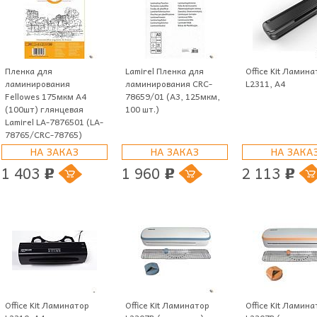
Пленка для
Lamirel Пленка для
Office Kit Ламин
ламинирования
ламинирования CRC-
L2311, A4
Fellowes 175мкм A4
78659/01 (А3, 125мкм,
(100шт) глянцевая
100 шт.)
Lamirel LA-7876501 (LA-
78765/CRC-78765)
НА ЗАКАЗ
НА ЗАКАЗ
НА ЗАКА
1 403
1 960
2 113
p
p
p
Office Kit Ламинатор
Office Kit Ламинатор
Office Kit Ламин