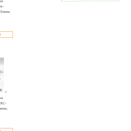
ля
A-
25мкм,
З
ля
CRC-
0мкм,
З