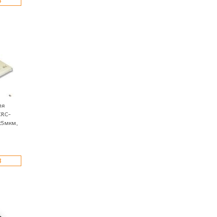
ля
CRC-
25мкм,
З