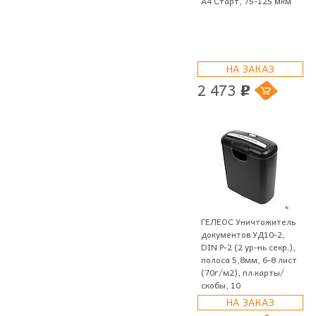
A4 Старт, 75-125 мкм
НА ЗАКАЗ
2 473
p
ГЕЛЕОС Уничтожитель
документов УД10-2,
DIN P-2 (2 ур-нь секр.),
полоса 5,8мм, 6-8 лист
(70г/м2), пл.карты/
скобы, 10
НА ЗАКАЗ