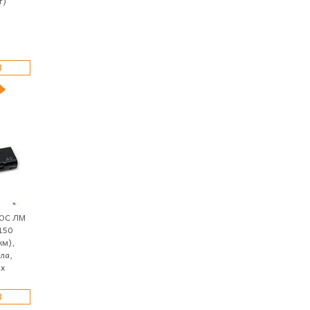
т)
З
ЕОС ЛМ
150
км),
ла,
ах
З