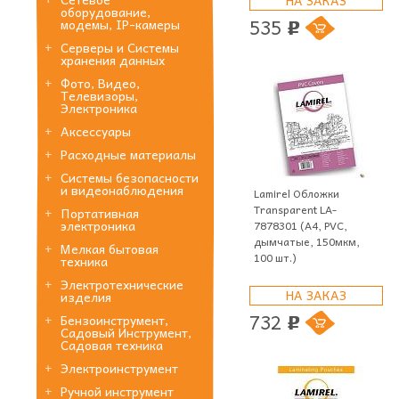
оборудование,
535
модемы, IP-камеры
p
Серверы и Системы
хранения данных
Фото, Видео,
Телевизоры,
Электроника
Аксессуары
Расходные материалы
Системы безопасности
и видеонаблюдения
Lamirel Обложки
Transparent LA-
Портативная
электроника
7878301 (A4, PVC,
дымчатые, 150мкм,
Мелкая бытовая
100 шт.)
техника
Электротехнические
НА ЗАКАЗ
изделия
732
Бензоинструмент,
p
Садовый Инструмент,
Садовая техника
Электроинструмент
Ручной инструмент