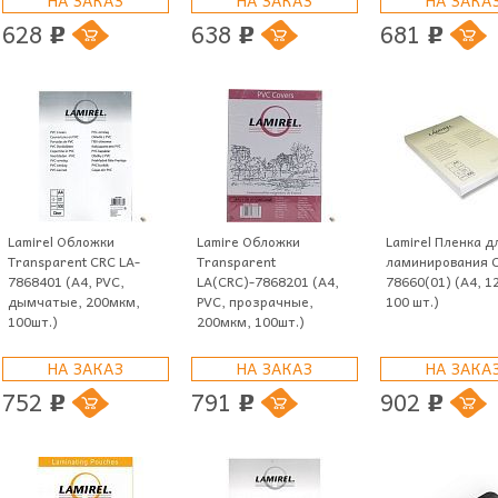
628
638
681
p
p
p
Lamirel Обложки
Lamire Обложки
Lamirel Пленка д
Transparent CRC LA-
Transparent
ламинирования 
7868401 (A4, PVC,
LA(CRC)-7868201 (A4,
78660(01) (А4, 1
дымчатые, 200мкм,
PVC, прозрачные,
100 шт.)
100шт.)
200мкм, 100шт.)
НА ЗАКАЗ
НА ЗАКАЗ
НА ЗАКА
752
791
902
p
p
p