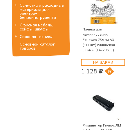
Оснастка и расходные
материалы для
электро-
бензоинструмента
Офисная мебель,
сейфы, шкафы
Пленка для
ламинирования
Силовая техника
Fellowes 75мкм A3
Основной каталог
(100шт) глянцевая
товаров
Lamirel (LA-78655)
НА ЗАКАЗ
1 128
p
Ламинатор Гелеос ЛМ