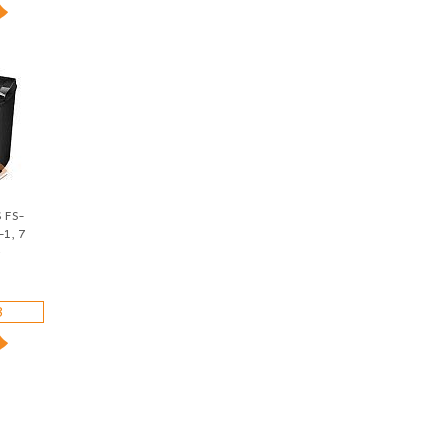
 FS-
-1, 7
}
З