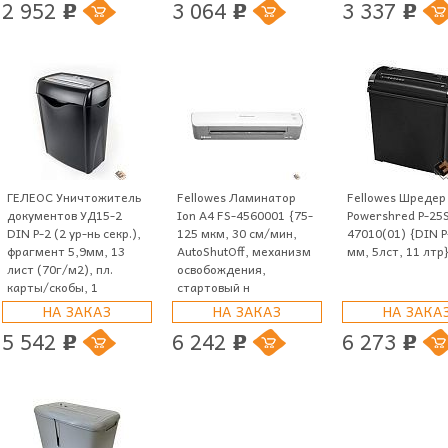
2 952
3 064
3 337
p
p
p
ГЕЛЕОС Уничтожитель
Fellowes Ламинатор
Fellowes Шредер
документов УД15-2
Ion A4 FS-4560001 {75-
Powershred P-25S
DIN P-2 (2 ур-нь секр.),
125 мкм, 30 см/мин,
47010(01) {DIN P
фрагмент 5,9мм, 13
AutoShutOff, механизм
мм, 5лст, 11 лтр
лист (70г/м2), пл.
освобождения,
карты/скобы, 1
стартовый н
НА ЗАКАЗ
НА ЗАКАЗ
НА ЗАКА
5 542
6 242
6 273
p
p
p