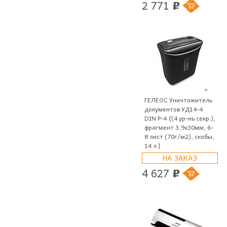
2 771
p
ГЕЛЕОС Уничтожитель
документов УД14-4
DIN P-4 {(4 ур-нь секр.),
фрагмент 3,9х30мм, 6-
8 лист (70г/м2), скобы,
14 л.}
НА ЗАКАЗ
4 627
p