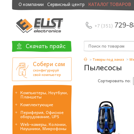
О компании
Сервисный центр
КАТАЛОГ ТОВАРОВ
Модернизация и манибэк
729-8
+7 (351)
Скачать прайс
Товары под заказ
Ме
Собери сам
Пылесосы
сконфигурируй
свой компьютер
Сортировать по:
Компьютеры, Ноутбуки,
Планшеты
Комплектующие
Периферия, Офисное
оборудование, UPS
Web-камеры, Колонки,
Наушники, Микрофоны