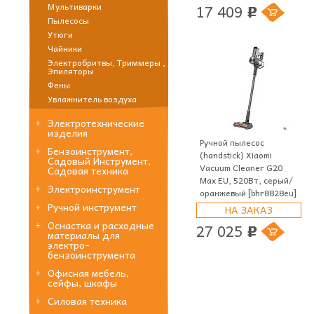
17 409
Мультиварки
p
Пылесосы
Утюги
Чайники
Электробритвы, Триммеры ,
Эпиляторы
Фены
Увлажнитель воздуха
Электротехнические
изделия
Ручной пылесос
Бензоинструмент,
(handstick) Xiaomi
Садовый Инструмент,
Vacuum Cleaner G20
Садовая техника
Max EU, 520Вт, серый/
Электроинструмент
оранжевый [bhr8828eu]
Ручной инструмент
НА ЗАКАЗ
Оснастка и расходные
27 025
p
материалы для
электро-
бензоинструмента
Офисная мебель,
сейфы, шкафы
Силовая техника