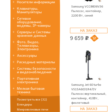
Носители информации
Samsung VCC8836V36
Клавиатуры,
Пылесос, контейнер,
Манипуляторы
2200 Вт, синий
Сетевое
оборудование,
модемы, IP-камеры
НА ЗАКАЗ
Серверы и Системы
хранения данных
9 659
p
Фото, Видео,
Телевизоры,
Электроника
Аксессуары
Расходные материалы
Системы безопасности
и видеонаблюдения
Портативная
электроника
Samsung Jet 60 turbo
Мелкая бытовая
VS15A6031R4/EV
техника
Пылесос вертикальный,
контейнер, 410Вт,
Посмотреть все (32)
фиолетовый
Блендеры
НА ЗАКАЗ
Микроволновые печи