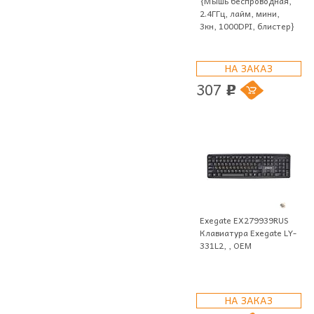
{Мышь беспроводная,
2.4ГГц, лайм, мини,
3кн, 1000DPI, блистер}
НА ЗАКАЗ
307
p
Exegate EX279939RUS
Клавиатура Exegate LY-
331L2, , OEM
НА ЗАКАЗ