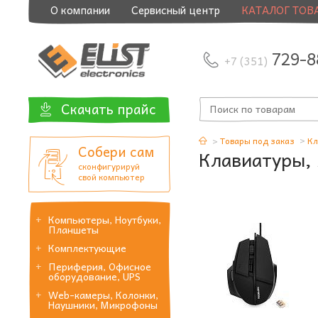
О компании
Сервисный центр
КАТАЛОГ ТОВ
729-8
+7 (351)
Скачать прайс
Товары под заказ
Кл
Собери сам
Клавиатуры,
сконфигурируй
свой компьютер
Компьютеры, Ноутбуки,
Планшеты
Комплектующие
Периферия, Офисное
оборудование, UPS
Web-камеры, Колонки,
Наушники, Микрофоны