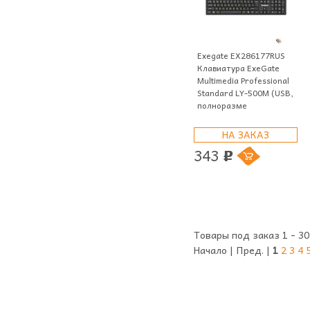
Exegate EX286177RUS
Клавиатура ExeGate
Multimedia Professional
Standard LY-500M (USB,
полноразме
НА ЗАКАЗ
343
p
Товары под заказ 1 - 30
Начало | Пред. |
1
2
3
4