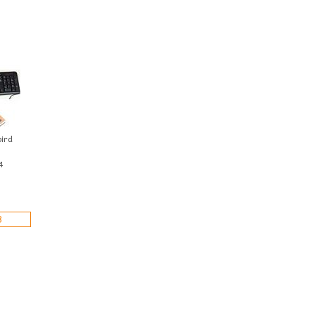
ird
4
З