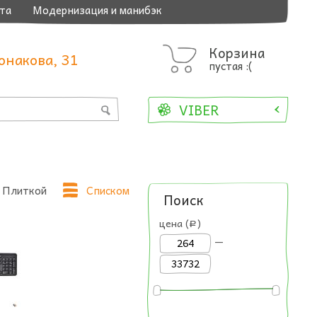
та
Модернизация и манибэк
Корзина
онакова, 31
пустая :(
VIBER
Плиткой
Списком
Поиск
цена (
)
a
—