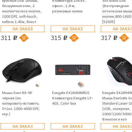
красный USB {Мышь,
Клавиатура 104 кл.,
935 Black USB
бесшумный клик, 2
офисн., 1,8 м,
{Беспроводная
кнопки+колесо кнопка,
резиновые ножки
оптическая мышь
1000 DPI, soft-touch,
кнопки,800-1600 
кабель 1.45м, блист
[52935]
НА ЗАКАЗ
НА ЗАКАЗ
НА ЗАКА
311
315
317
p
p
p
Мышь Sven RX-95
Exegate EX264080RUS
Exegate EX28949
чёрная (кн.
Клавиатура Exegate LY-
Мышь ExeGate G
копировать-вставить.
403, Color box
Standard Laser 
5+1кл. 1000-4000 DPI,
(USB, лазерная,
кор.)
1000/1200/3000/
8 кнопок и кол
НА ЗАКАЗ
НА ЗАКАЗ
НА ЗАКА