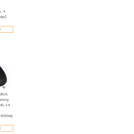
, 4
dpi}
З
0RUS
aming
GML-14
4000dpi,
З