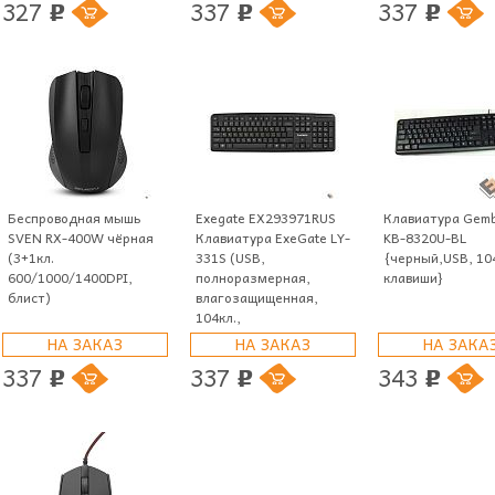
327
337
337
p
p
p
Беспроводная мышь
Exegate EX293971RUS
Клавиатура Gemb
SVEN RX-400W чёрная
Клавиатура ExeGate LY-
KB-8320U-BL
(3+1кл.
331S (USB,
{черный,USB, 10
600/1000/1400DPI,
полноразмерная,
клавиши}
блист)
влагозащищенная,
104кл.,
НА ЗАКАЗ
НА ЗАКАЗ
НА ЗАКА
337
337
343
p
p
p