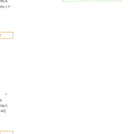
7RUS
te LY-
З
й
dpi)
746]
З