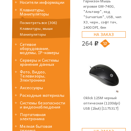
Гарнизон Мышь
Носители информации
игровая GM-740G,
Клавиатуры,
"Альтаир", код
Манипуляторы
"Survarium", USB, чип
Х3, черн., софт тач,
Посмотреть все (306)
2400 DPI, 6кн
Клавиатуры, мыши
НА ЗАКАЗ
Манипуляторы
264
p
Сетевое
оборудование,
модемы, IP-камеры
Серверы и Системы
хранения данных
Фото, Видео,
Телевизоры,
Электроника
Аксессуары
Расходные материалы
Oklick 125M черный
Системы безопасности
оптическая (1200dpi)
и видеонаблюдения
USB (2but) [1175317]
Портативная
электроника
Мелкая бытовая
техника
НА ЗАКАЗ