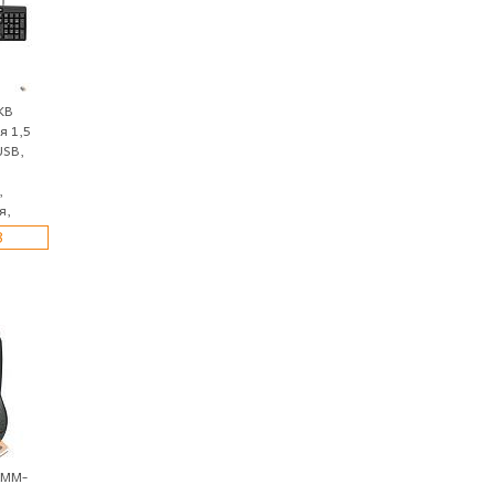
KB
я 1,5
USB,
,
я,
З
 MM-