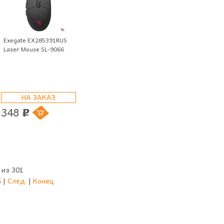
Exegate EX285391RUS
Laser Mouse SL-9066
НА ЗАКАЗ
348
p
 из 301
5
|
След.
|
Конец