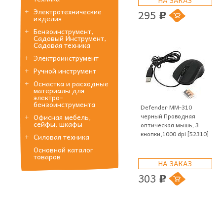
Электротехнические
295
p
изделия
Бензоинструмент,
Садовый Инструмент,
Садовая техника
Электроинструмент
Ручной инструмент
Оснастка и расходные
материалы для
электро-
бензоинструмента
Defender MM-310
черный Проводная
Офисная мебель,
сейфы, шкафы
оптическая мышь, 3
кнопки,1000 dpi [52310]
Силовая техника
Основной каталог
товаров
НА ЗАКАЗ
303
p