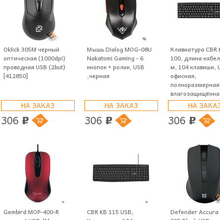
Oklick 305M черный
Мышь Dialog MOG-08U
Клавиатура CBR 
оптическая (1000dpi)
Nakatomi Gaming - 6
100, длина кабел
проводная USB (2but)
кнопок + ролик, USB
м, 104 клавиши, 
[412850]
,черная
офисная,
полноразмерная
влагозащищённа
НА ЗАКАЗ
НА ЗАКАЗ
НА ЗАКА
306
306
306
p
p
p
Gembird MOP-400-R
CBR KB 115 USB,
Defender Accura