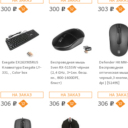
300
300
303
p
p
p
Exegate EX263905RUS
Беспроводная мышь
Defender Hit MM-
Клавиатура Exegate LY-
Sven RX-515SW чёрная
Беспроводная
331, , Color box
(2,4 GHz, 3+1кн. бесш.
оптическая мыш
кн., 800-1600DPI,
черный,3 кнопки
блист)
dpi } [52495]
НА ЗАКАЗ
НА ЗАКАЗ
НА ЗАКА
306
306
306
p
p
p