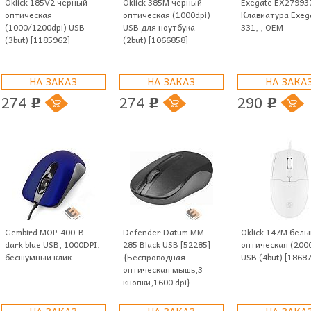
Oklick 185V2 черный
Oklick 385M черный
Exegate EX27993
оптическая
оптическая (1000dpi)
Клавиатура Exega
(1000/1200dpi) USB
USB для ноутбука
331, , OEM
(3but) [1185962]
(2but) [1066858]
НА ЗАКАЗ
НА ЗАКАЗ
НА ЗАКА
274
274
290
p
p
p
Gembird MOP-400-B
Defender Datum MM-
Oklick 147M белы
dark blue USB, 1000DPI,
285 Black USB [52285]
оптическая (2000
бесшумный клик
{Беспроводная
USB (4but) [1868
оптическая мышь,3
кнопки,1600 dpi}
НА ЗАКАЗ
НА ЗАКАЗ
НА ЗАКА