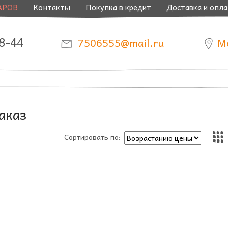
АРОВ
Контакты
Покупка в кредит
Доставка и опла
8-44
7506555@mail.ru
М
аказ
Сортировать по: