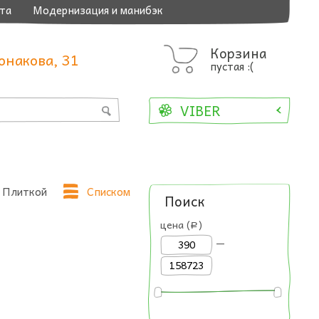
та
Модернизация и манибэк
Корзина
онакова, 31
пустая :(
VIBER
Плиткой
Списком
Поиск
цена (
)
a
—