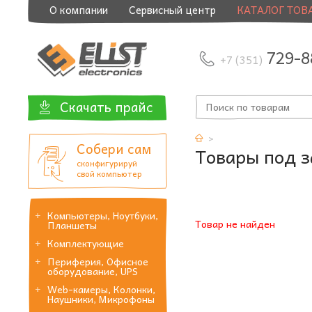
О компании
Сервисный центр
КАТАЛОГ ТОВ
729-8
+7 (351)
Скачать прайс
Собери сам
Товары под з
сконфигурируй
свой компьютер
Компьютеры, Ноутбуки,
Товар не найден
Планшеты
Комплектующие
Периферия, Офисное
оборудование, UPS
Web-камеры, Колонки,
Наушники, Микрофоны