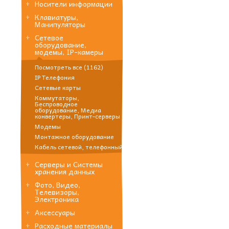
Носители информации
Клавиатуры,
Манипуляторы
Сетевое
оборудование,
модемы, IP-камеры
Посмотреть все (1162)
IP Телефония
Сетевые карты
Коммутаторы,
Беспроводное
оборудование, Медиа
конвертеры, Принт-серверы
Модемы
Монтажное оборудование
Кабель сетевой, телефонный
Серверы и Системы
хранения данных
Фото, Видео,
Телевизоры,
Электроника
Аксессуары
Расходные материалы