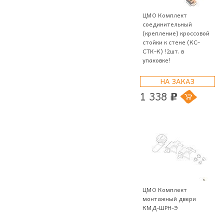
ЦМО Комплект
соединительный
(крепление) кроссовой
стойки к стене (КС-
СТК-К) !2шт. в
упаковке!
НА ЗАКАЗ
1 338
p
ЦМО Комплект
монтажный двери
КМД-ШРН-Э