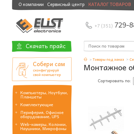
О компании
Сервисный центр
КАТАЛОГ ТОВАРОВ
Модернизация и манибэк
729-8
+7 (351)
Скачать прайс
Товары под заказ
Се
Собери сам
Монтажное о
сконфигурируй
свой компьютер
Сортировать по:
Компьютеры, Ноутбуки,
Планшеты
Комплектующие
Периферия, Офисное
оборудование, UPS
Web-камеры, Колонки,
Наушники, Микрофоны