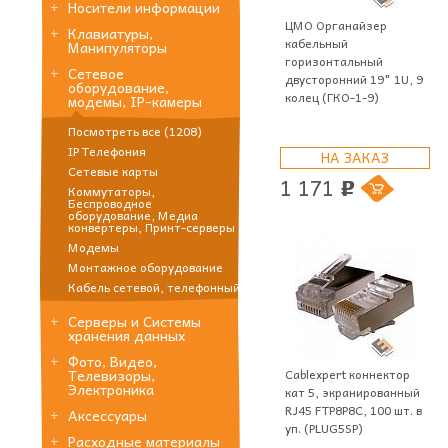
Носители информации
ЦМО Органайзер
Клавиатуры,
кабельный
Манипуляторы
горизонтальный
Сетевое
двусторонний 19" 1U, 9
оборудование,
колец (ГКО-1-9)
модемы, IP-камеры
Посмотреть все (1208)
IP Телефония
НА ЗАКАЗ
Сетевые карты
1 171
p
Коммутаторы,
Беспроводное
оборудование, Медиа
конвертеры, Принт-серверы
Модемы
Монтажное оборудование
Кабель сетевой, телефонный
Серверы и Системы
хранения данных
Фото, Видео,
Cablexpert коннектор
Телевизоры,
Электроника
кат 5, экранированный
RJ45 FTP8P8C, 100 шт. в
Аксессуары
уп. (PLUG5SP)
Расходные материалы