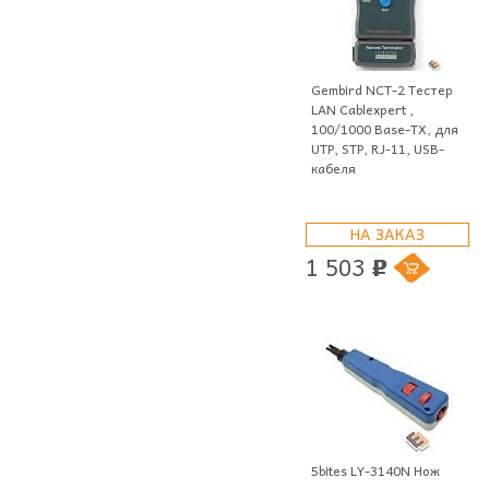
Gembird NCT-2 Тестер
LAN Cablexpert ,
100/1000 Base-TX, для
UTP, STP, RJ-11, USB-
кабеля
НА ЗАКАЗ
1 503
p
5bites LY-3140N Нож