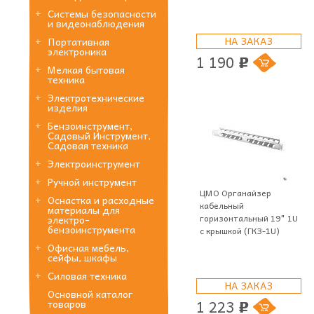
Системы безопасности
и видеонаблюдения
НА ЗАКАЗ
Портативная
электроника
1 190
p
Мелкая бытовая
техника
Электротехнические
изделия
Бензоинструмент,
Садовый Инструмент,
Садовая техника
Электроинструмент
Ручной инструмент
ЦМО Органайзер
Оснастка и расходные
кабельный
материалы для
горизонтальный 19" 1U
электро-
бензоинструмента
с крышкой (ГКЗ-1U)
Офисная мебель,
сейфы, шкафы
Силовая техника
НА ЗАКАЗ
Основной каталог
1 223
товаров
p