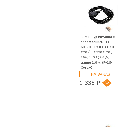
REM Шнур питания с
заземлением IEC
60320 C19 IEC 60320
C20 / IEC320 C 20 ,
16А/250В (3x1,5),
длина 1,8 м. (R-16-
Cord-C
НА ЗАКАЗ
1 338
p