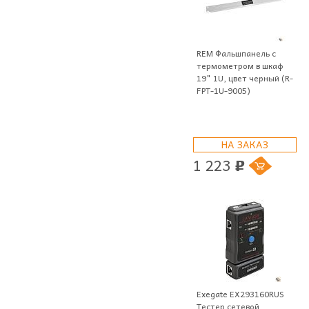
REM Фальшпанель с
термометром в шкаф
19" 1U, цвет черный (R-
FPT-1U-9005)
НА ЗАКАЗ
1 223
p
Exegate EX293160RUS
Тестер сетевой