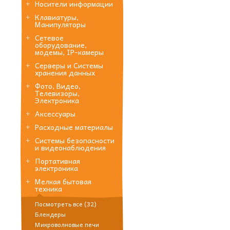
Носители информации
Клавиатуры,
Манипуляторы
Сетевое
оборудование,
модемы, IP-камеры
Серверы и Системы
хранения данных
Фото, Видео,
Телевизоры,
Электроника
Аксессуары
Расходные материалы
Системы безопасности
и видеонаблюдения
Портативная
электроника
Мелкая бытовая
техника
Посмотреть все (32)
Блендеры
Микроволновые печи