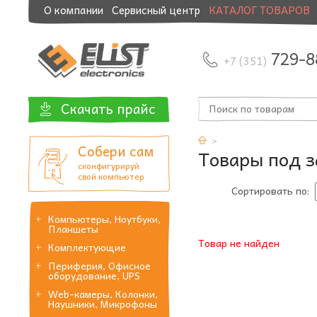
О компании
Сервисный центр
КАТАЛОГ ТОВАРОВ
Модернизация и манибэк
729-8
+7 (351)
Скачать прайс
Собери сам
Товары под з
сконфигурируй
свой компьютер
Сортировать по:
Компьютеры, Ноутбуки,
Планшеты
Товар не найден
Комплектующие
Периферия, Офисное
оборудование, UPS
Web-камеры, Колонки,
Наушники, Микрофоны