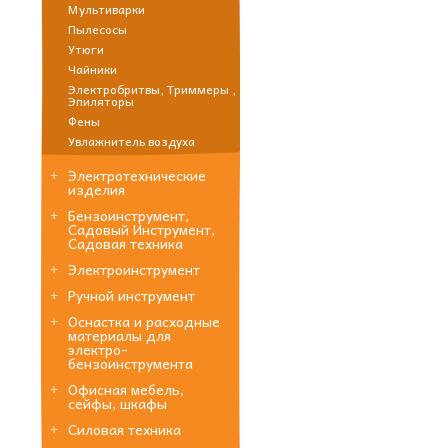
Мультиварки
Пылесосы
Утюги
Чайники
Электробритвы, Триммеры ,
Эпиляторы
Фены
Увлажнитель воздуха
Электротехнические
изделия
Бензоинструмент,
Садовый Инструмент,
Садовая техника
Электроинструмент
Ручной инструмент
Оснастка и расходные
материалы для
электро-
бензоинструмента
Офисная мебель,
сейфы, шкафы
Силовая техника