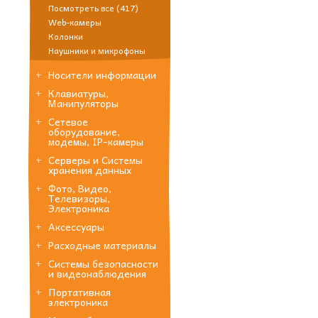
Посмотреть все (417)
Web-камеры
Колонки
Наушники и микрофоны
Носители информации
Клавиатуры,
Манипуляторы
Сетевое
оборудование,
модемы, IP-камеры
Серверы и Системы
хранения данных
Фото, Видео,
Телевизоры,
Электроника
Аксессуары
Расходные материалы
Системы безопасности
и видеонаблюдения
Портативная
электроника