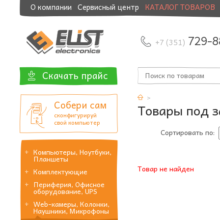
О компании
Сервисный центр
КАТАЛОГ ТОВАРОВ
Модернизация и манибэк
729-8
+7 (351)
Скачать прайс
Собери сам
Товары под з
сконфигурируй
свой компьютер
Сортировать по:
Компьютеры, Ноутбуки,
Планшеты
Товар не найден
Комплектующие
Периферия, Офисное
оборудование, UPS
Web-камеры, Колонки,
Наушники, Микрофоны