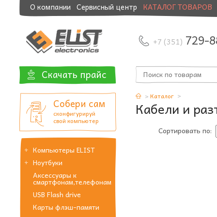
О компании
Сервисный центр
КАТАЛОГ ТОВАРОВ
Модернизация и манибэк
729-8
+7 (351)
Скачать прайс
Каталог
Собери сам
Кабели и раз
сконфигурируй
свой компьютер
Сортировать по:
Компьютеры ELIST
Ноутбуки
Аксессуары к
смартфонам,телефонам
USB Flash drive
Карты флэш-памяти