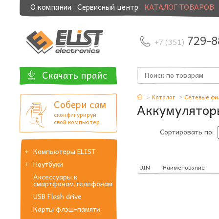
О компании
Сервисный центр
КАТАЛОГ ТОВАРОВ
Модернизация и манибэк
729-8
+7 (351)
Скачать прайс
Каталог
Сетевые фи
Собери сам
Аккумулятор
сконфигурируй
свой компьютер
Сортировать по:
Компьютеры ELIST
Ноутбуки
UIN
Наименование
Аксессуары к
смартфонам,телефонам
USB Flash drive
Карты флэш-памяти