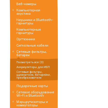
Веб-камеры
Компьютерная
акустика
Наушники и Bluetooth-
гарнитуры
Компьютерные
гарнитуры
Оргтехника
Сигнальные кабели
Сетевые фильтры,
батареи
Посмотреть все (0)
Аккумуляторы для ИБП
Сетевые фильтры,
удлинители, батарейки,
преобразователи
Подарочные карты
Сетевое оборудование
Wi-Fi и Bluetooth
Маршрутизаторы и
коммутаторы