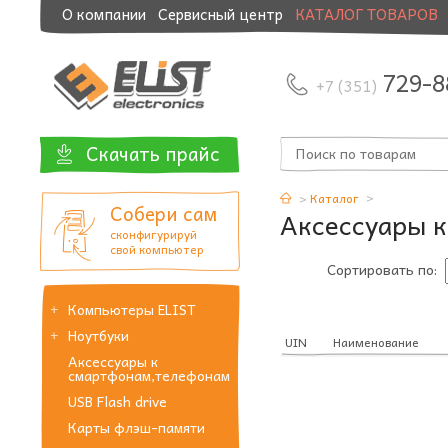
О компании
Сервисный центр
КАТАЛОГ ТОВАРОВ
Модернизация и манибэк
729-8
+7 (351)
Скачать прайс
Каталог
Собери сам
Аксессуары 
сконфигурируй
свой компьютер
Сортировать по:
Компьютеры ELIST
Ноутбуки
UIN
Наименование
Аксессуары к
смартфонам,телефонам
USB Flash drive
Карты флэш-памяти