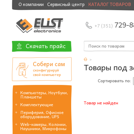
О компании
Сервисный центр
КАТАЛОГ ТОВАРОВ
Модернизация и манибэк
729-8
+7 (351)
Скачать прайс
Собери сам
Товары под з
сконфигурируй
свой компьютер
Сортировать по:
Компьютеры, Ноутбуки,
Планшеты
Товар не найден
Комплектующие
Периферия, Офисное
оборудование, UPS
Web-камеры, Колонки,
Наушники, Микрофоны