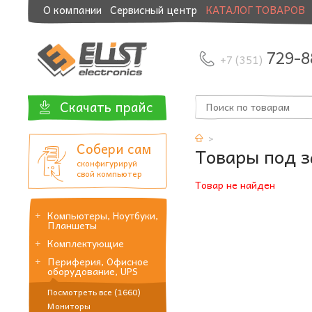
О компании
Сервисный центр
КАТАЛОГ ТОВАРОВ
Модернизация и манибэк
729-8
+7 (351)
Скачать прайс
Собери сам
Товары под з
сконфигурируй
свой компьютер
Товар не найден
Компьютеры, Ноутбуки,
Планшеты
Комплектующие
Периферия, Офисное
оборудование, UPS
Посмотреть все (1660)
Мониторы