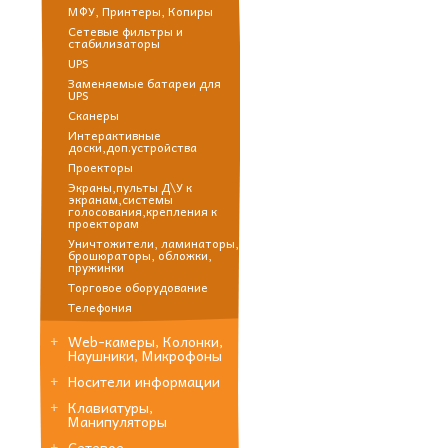
МФУ, Принтеры, Копиры
Сетевые фильтры и
стабилизаторы
UPS
Заменяемые батареи для
UPS
Сканеры
Интерактивные
доски,доп.устройства
Проекторы
Экраны,пульты Д\У к
экранам,системы
голосования,крепления к
проекторам
Уничтожители, ламинаторы,
брошюраторы, обложки,
пружинки
Торговое оборудование
Телефония
Web-камеры, Колонки,
Наушники, Микрофоны
Носители информации
Клавиатуры,
Манипуляторы
Сетевое