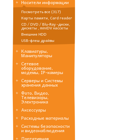
Носители информации
Посмотреть все (317)
Карты памяти, Card reader
CD / DVD / Blu-Ray -диски,
дискеты , miniDV кассеты
Внешние HDD
USB-флеш драйвы
Клавиатуры,
Манипуляторы
Сетевое
оборудование,
модемы, IP-камеры
Серверы и Системы
хранения данных
Фото, Видео,
Телевизоры,
Электроника
Аксессуары
Расходные материалы
Системы безопасности
и видеонаблюдения
Портативная