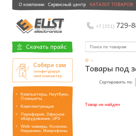
О компании
Сервисный центр
КАТАЛОГ ТОВАРОВ
Модернизация и манибэк
729-8
+7 (351)
Скачать прайс
Собери сам
Товары под з
сконфигурируй
свой компьютер
Сортировать по:
Компьютеры, Ноутбуки,
Планшеты
Товар не найден
Комплектующие
Периферия, Офисное
оборудование, UPS
Web-камеры, Колонки,
Наушники, Микрофоны