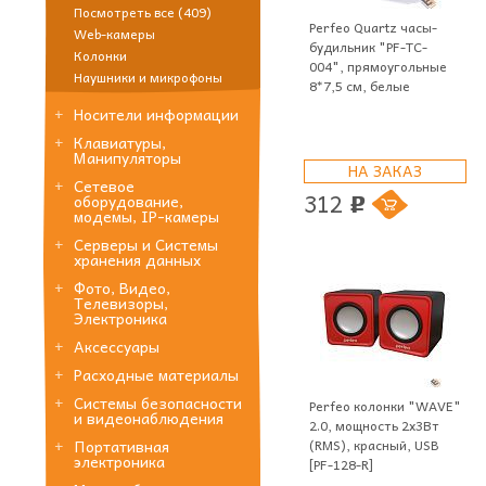
Посмотреть все (409)
Perfeo Quartz часы-
Web-камеры
будильник "PF-TC-
Колонки
004", прямоугольные
Наушники и микрофоны
8*7,5 см, белые
Носители информации
Клавиатуры,
Манипуляторы
НА ЗАКАЗ
Сетевое
312
оборудование,
p
модемы, IP-камеры
Серверы и Системы
хранения данных
Фото, Видео,
Телевизоры,
Электроника
Аксессуары
Расходные материалы
Системы безопасности
Perfeo колонки "WAVE"
и видеонаблюдения
2.0, мощность 2х3Вт
(RMS), красный, USB
Портативная
электроника
[PF-128-R]