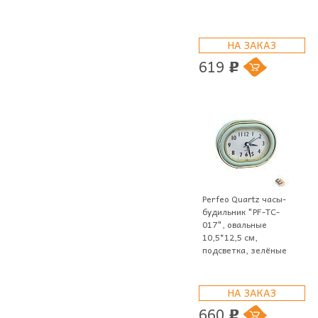
НА ЗАКАЗ
619
p
Perfeo Quartz часы-
будильник "PF-TC-
017", овальные
10,5*12,5 см,
подсветка, зелёные
НА ЗАКАЗ
660
p