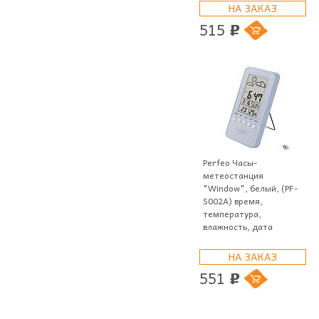
НА ЗАКАЗ
515
p
Perfeo Часы-
метеостанция
"Window", белый, (PF-
S002A) время,
температура,
влажность, дата
НА ЗАКАЗ
551
p