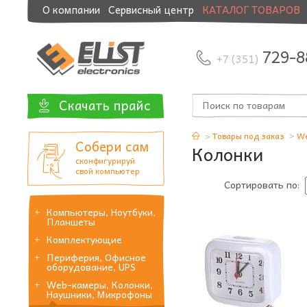
О компании
Сервисный центр
КАТАЛОГ ТОВАРОВ
Модернизация и манибэк
729-8
+7 (351)
Скачать прайс
Товары под заказ
We
Собери сам
Колонки
сконфигурируй
свой компьютер
Сортировать по:
Компьютеры, Ноутбуки,
Планшеты
Комплектующие
Периферия, Офисное
оборудование, UPS
Web-камеры, Колонки,
Наушники, Микрофоны