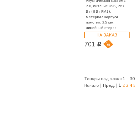
Акустическая система
2.0, питание USB, 2х3
Вт (6 Вт RMS),
материал корпуса
пластик, 3.5 мм
линейный стерео
НА ЗАКАЗ
701
p
Товары под заказ 1 - 30
Начало | Пред. |
1
2
3
4