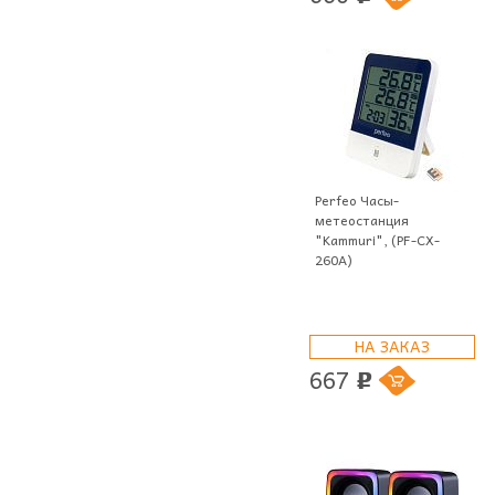
Perfeo Часы-
метеостанция
"Kammuri", (PF-CX-
260A)
НА ЗАКАЗ
667
p