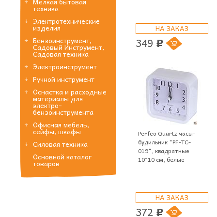
Мелкая бытовая
техника
Электротехнические
изделия
НА ЗАКАЗ
349
Бензоинструмент,
p
Садовый Инструмент,
Садовая техника
Электроинструмент
Ручной инструмент
Оснастка и расходные
материалы для
электро-
бензоинструмента
Офисная мебель,
сейфы, шкафы
Perfeo Quartz часы-
будильник "PF-TC-
Силовая техника
019", квадратные
Основной каталог
10*10 см, белые
товаров
НА ЗАКАЗ
372
p